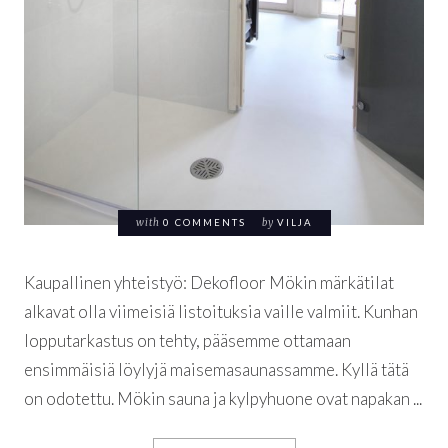
with
0 COMMENTS
by
VILJA
Kaupallinen yhteistyö: Dekofloor Mökin märkätilat
alkavat olla viimeisiä listoituksia vaille valmiit. Kunhan
lopputarkastus on tehty, pääsemme ottamaan
ensimmäisiä löylyjä maisemasaunassamme. Kyllä tätä
on odotettu. Mökin sauna ja kylpyhuone ovat napakan ...