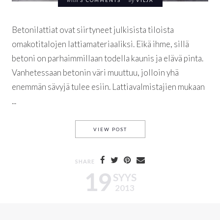
with
3 COMMENTS
by
VILJA
Betonilattiat ovat siirtyneet julkisista tiloista
omakotitalojen lattiamateriaaliksi. Eikä ihme, sillä
betoni on parhaimmillaan todella kaunis ja elävä pinta.
Vanhetessaan betonin väri muuttuu, jolloin yhä
enemmän sävyjä tulee esiin. Lattiavalmistajien mukaan
...
KARHEANKAUNIS BETONI
VIEW POST
SHARE
19
SYYS
2013