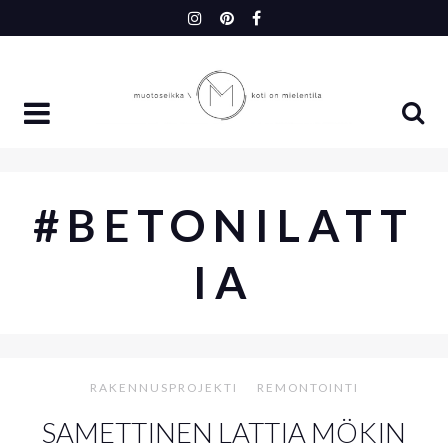
Skip
to
content
#BETONILATT
IA
RAKENNUSPROJEKTI
REMONTOINTI
SAMETTINEN LATTIA MÖKIN