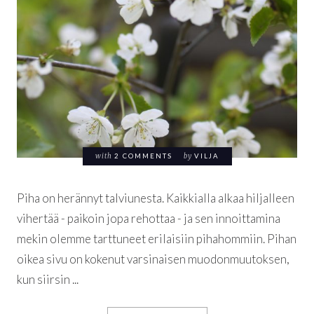
with
2 COMMENTS
by
VILJA
Piha on herännyt talviunesta. Kaikkialla alkaa hiljalleen
vihertää - paikoin jopa rehottaa - ja sen innoittamina
mekin olemme tarttuneet erilaisiin pihahommiin. Pihan
oikea sivu on kokenut varsinaisen muodonmuutoksen,
kun siirsin ...