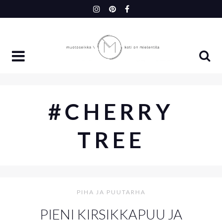
Skip
to
content
#CHERRY
TREE
PIHA JA PUUTARHA
PIENI KIRSIKKAPUU JA