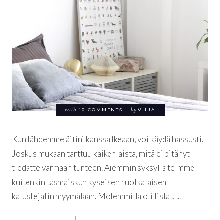
with
10 COMMENTS
by
VILJA
Kun lähdemme äitini kanssa Ikeaan, voi käydä hassusti.
Joskus mukaan tarttuu kaikenlaista, mitä ei pitänyt -
tiedätte varmaan tunteen. Aiemmin syksyllä teimme
kuitenkin täsmäiskun kyseisen ruotsalaisen
kalustejätin myymälään. Molemmilla oli listat, ...