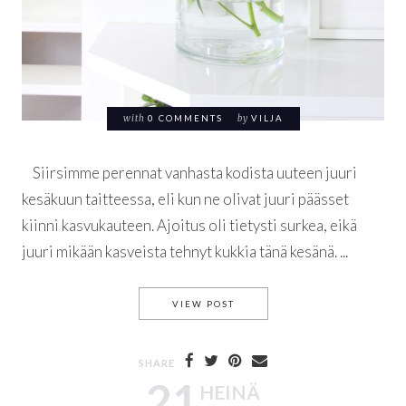
with
0 COMMENTS
by
VILJA
Siirsimme perennat vanhasta kodista uuteen juuri
kesäkuun taitteessa, eli kun ne olivat juuri päässet
kiinni kasvukauteen. Ajoitus oli tietysti surkea, eikä
juuri mikään kasveista tehnyt kukkia tänä kesänä. ...
OMAN PIHAN PIONI
VIEW POST
SHARE
21
HEINÄ