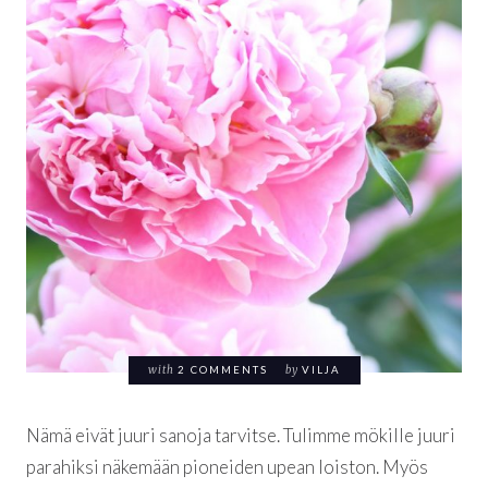
with
2 COMMENTS
by
VILJA
Nämä eivät juuri sanoja tarvitse. Tulimme mökille juuri
parahiksi näkemään pioneiden upean loiston. Myös