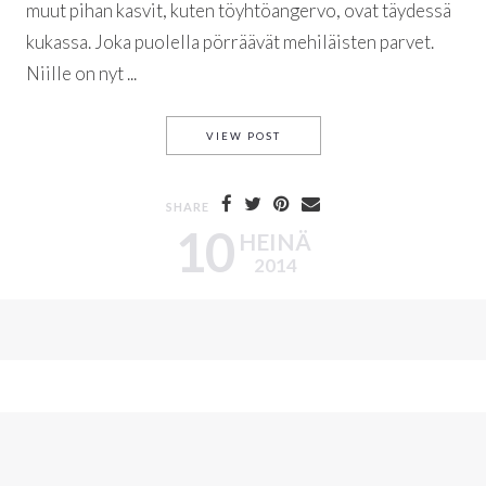
muut pihan kasvit, kuten töyhtöangervo, ovat täydessä
kukassa. Joka puolella pörräävät mehiläisten parvet.
Niille on nyt ...
HUIKEA PIONILOISTO
VIEW POST
SHARE
10
HEINÄ
2014