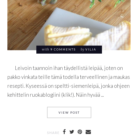
with
9 COMMENTS
by
VILJA
Leivoin taannoin ihan täydellistä leipää, joten on
pakko vinkata teille tämä todella terveellinen ja maukas
resepti. Kyseessä on speltti-siemenleipä, jonka ohjeen
kehittelin ruokablogiini (klik!). Näin hyvää ...
TÄYDELLINEN LEIPÄ
VIEW POST
SHARE