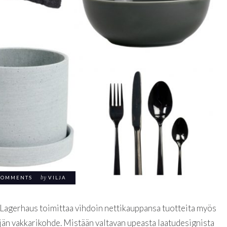
COMMENTS
by
VILJA
Lagerhaus toimittaa vihdoin nettikauppansa tuotteita myös
 vakkarikohde. Mistään valtavan upeasta laatudesignista