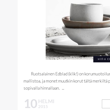
with
6 
Ruotsalainen Edblad (klik!) on korumuotoilun 
mallistoa, ja monet muutkin korut tältä merkiltä 
sopivalla hinnallaan. ...
10
HELMI
2015