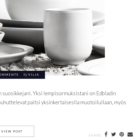
COMMENTS
by
VILJA
suosikkejani. Yksi lempisormuksistani on Edbladin
puhuttelevat paitsi yksinkertaiseslla muotoilullaan, myös
EDBLADIN ONNISTUNUT ALUEVALTAUS
VIEW POST
SHARE