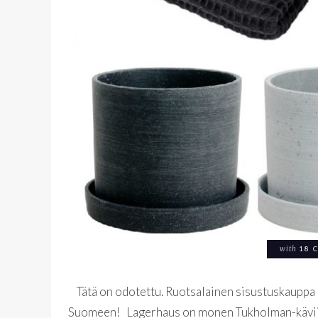
with
18 
Tätä on odotettu. Ruotsalainen sisustuskauppa 
Suomeen! Lagerhaus on monen Tukholman-kävijän