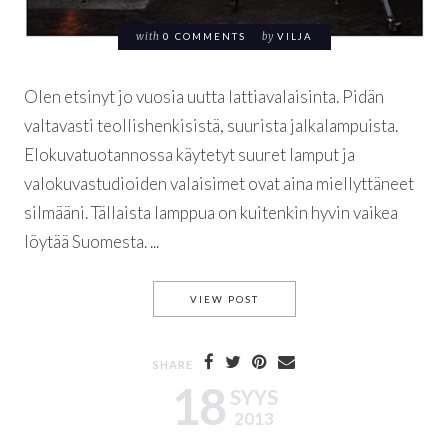
with
0 COMMENTS
by
VILJA
Olen etsinyt jo vuosia uutta lattiavalaisinta. Pidän
valtavasti teollishenkisistä, suurista jalkalampuista.
Elokuvatuotannossa käytetyt suuret lamput ja
valokuvastudioiden valaisimet ovat aina miellyttäneet
silmääni. Tällaista lamppua on kuitenkin hyvin vaikea
löytää Suomesta. ...
IKUISUUSPROJEKTI: LATTIAVA
VIEW POST
SHARE
18
SYYS
2013