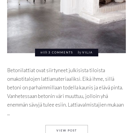
with
3 COMMENTS
by
VILJA
Betonilattiat ovat siirtyneet julkisista tiloista
omakotitalojen lattiamateriaaliksi. Eikä ihme, sillä
betoni on parhaimmillaan todella kaunis ja elävä pinta.
Vanhetessaan betonin väri muuttuu, jolloin yhä
enemmän sävyjä tulee esiin. Lattiavalmistajien mukaan
...
KARHEANKAUNIS BETONI
VIEW POST