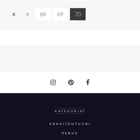
68
69
70
KATEGORIAT
ARKKITEHTUURI
PERHE