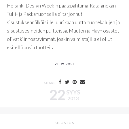
Helsinki Design Weekin päätapahtuma Katajanokan
Tulli- ja Pakkahuoneella ei tarjonnut
sisustuksennälkäisille juurikaan uutta huonekalujen ja
sisustusesineiden puitteissa. Muuton ja Hayn osastot
olivat kiinnostavimmat, joskin valmistajilla ei ollut
esitellä uusia tuotteita. ...
HDW / HUIKEA TULLI- JA P
VIEW POST
SHARE
22
SYYS
2013
SISUSTUS