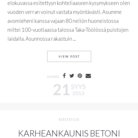
elokuvassa esitettyyn kohteliaaseen kysymykseen olen
vuoden verran voinut vastata myöntävästi. Asumme
avomieheni kanssa vajaan 80 neliön huoneistossa
miltei 100-vuotiaassa talossa Taka-Töölössä puistojen
laidalla. Asunnossa rakastuin ...
KOTI 100-VUOTIAASSA TALOS
VIEW POST
SHARE
21
SYYS
2013
SISUSTUS
KARHEANKAUNIS BETONI