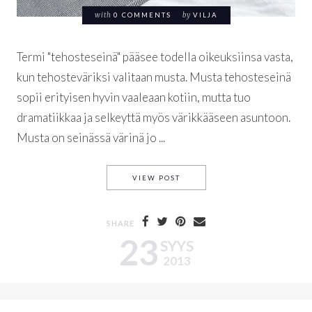
with
0 COMMENTS
by
VILJA
Termi "tehosteseinä" pääsee todella oikeuksiinsa vasta,
kun tehosteväriksi valitaan musta. Musta tehosteseinä
sopii erityisen hyvin vaaleaan kotiin, mutta tuo
dramatiikkaa ja selkeyttä myös värikkääseen asuntoon.
Musta on seinässä värinä jo ...
MUSTANA, KIITOS!
VIEW POST
SHARE
23
SYYS
2013