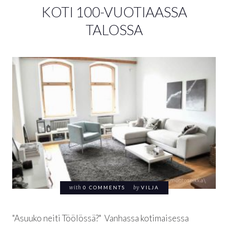
KOTI 100-VUOTIAASSA
TALOSSA
with
0 COMMENTS
by
VILJA
"Asuuko neiti Töölössä?" Vanhassa kotimaisessa