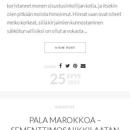
koristaneet monen sisustusintoilijan kotia, ja itsekin
olen pitkään moista himoinnut. Hinnat vaan ovat olleet
melko korkeat, sillä kirjaimien kunnostaminen
sähköturvallisiksi on ollut arvokasta ...
KOKO KANSAN VALOKIRJAIN
VIEW POST
SHARE
25
SYYS
2013
SISUSTUS
PALA MAROKKOA –