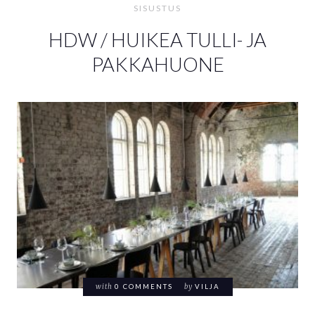
SISUSTUS
HDW / HUIKEA TULLI- JA
PAKKAHUONE
with
0 COMMENTS
by
VILJA