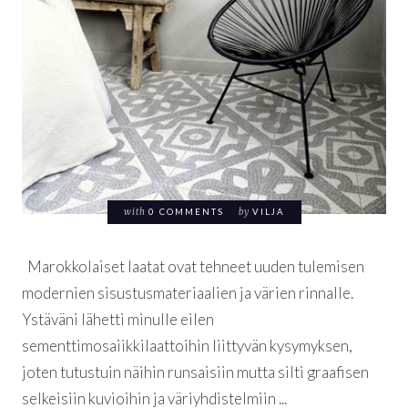
with
0 COMMENTS
by
VILJA
Marokkolaiset laatat ovat tehneet uuden tulemisen
modernien sisustusmateriaalien ja värien rinnalle.
Ystäväni lähetti minulle eilen
sementtimosaiikkilaattoihin liittyvän kysymyksen,
joten tutustuin näihin runsaisiin mutta silti graafisen
selkeisiin kuvioihin ja väriyhdistelmiin ...