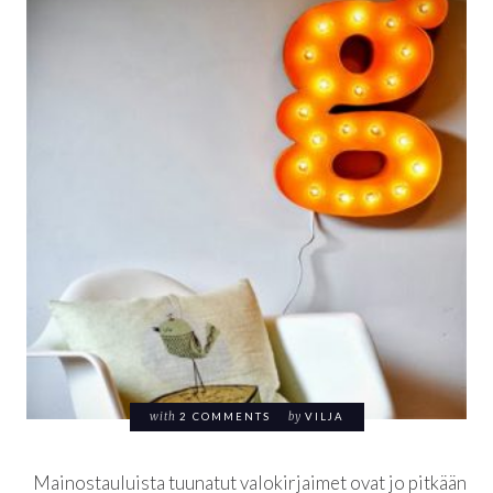
with
2 COMMENTS
by
VILJA
Mainostauluista tuunatut valokirjaimet ovat jo pitkään