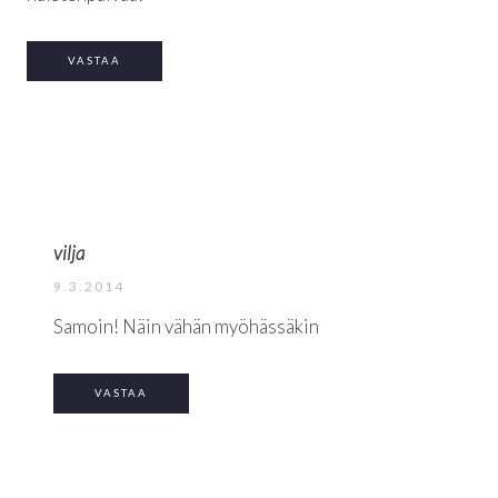
VASTAA
vilja
9.3.2014
Samoin! Näin vähän myöhässäkin
VASTAA