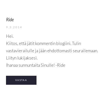
Ride
9.3.2014
Hei.
Kiitos, että jätit kommentin blogiini. Tulin
vastavierailulle ja jään ehdottomasti seurailemaan.
Liityn lukijaksesi.
Ihanaa sunnuntaita Sinulle! -Ride
VASTAA