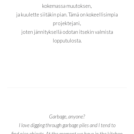
kokemassa muutoksen,
ja kuulette siitäkin pian. Tämä on kokeellisimpia
projektejani,
joten jännityksellä odotan itsekin valmista
lopputulosta.
Garbage, anyone?
I love digging through garbage piles and I tend to
find nice objects. At the moment we have in the kitchen