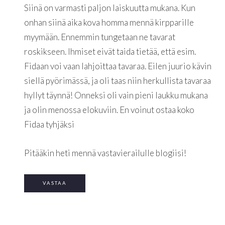
Siinä on varmasti paljon laiskuutta mukana. Kun
onhan siinä aika kova homma mennä kirpparille
myymään. Ennemmin tungetaan ne tavarat
roskikseen. Ihmiset eivät taida tietää, että esim.
Fidaan voi vaan lahjoittaa tavaraa. Eilen juurio kävin
siellä pyörimässä, ja oli taas niin herkullista tavaraa
hyllyt täynnä! Onneksi oli vain pieni laukku mukana
ja olin menossa elokuviin. En voinut ostaa koko
Fidaa tyhjäksi
Pitääkin heti mennä vastavierailulle blogiisi!
VASTAA