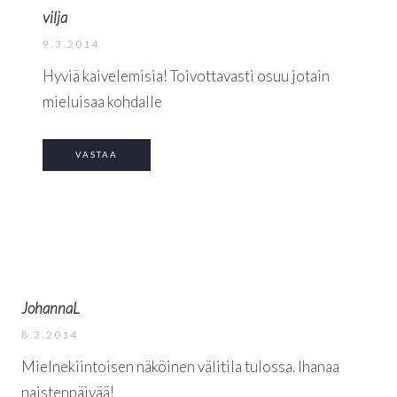
vilja
9.3.2014
Hyviä kaivelemisia! Toivottavasti osuu jotain
mieluisaa kohdalle
VASTAA
JohannaL
8.3.2014
Mielnekiintoisen näköinen välitila tulossa. Ihanaa
naistenpäivää!