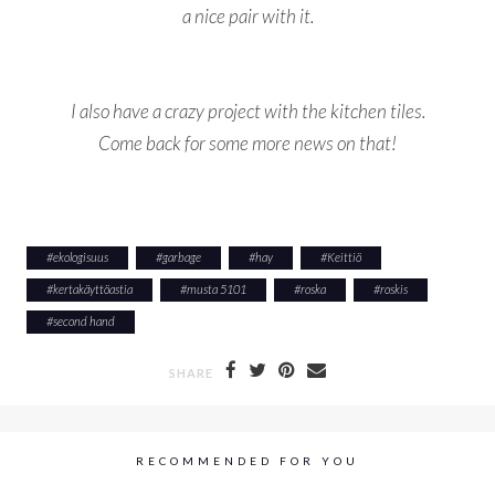
a nice pair with it.
I also have a crazy project with the kitchen tiles.
Come back for some more news on that!
#
ekologisuus
#
garbage
#
hay
#
Keittiö
#
kertakäyttöastia
#
musta 5101
#
roska
#
roskis
#
second hand
SHARE
RECOMMENDED FOR YOU