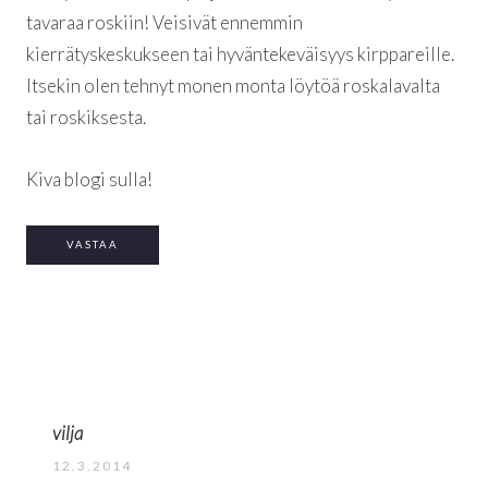
tavaraa roskiin! Veisivät ennemmin
kierrätyskeskukseen tai hyväntekeväisyys kirppareille.
Itsekin olen tehnyt monen monta löytöä roskalavalta
tai roskiksesta.
Kiva blogi sulla!
VASTAA
vilja
12.3.2014