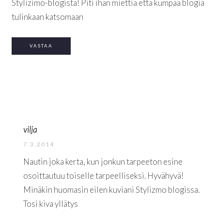
Stylizimo-blogista! Piti ihan miettiä että kumpaa blogia
tulinkaan katsomaan
VASTAA
vilja
7.3.2014
Nautin joka kerta, kun jonkun tarpeeton esine
osoittautuu toiselle tarpeelliseksi. Hyvähyvä!
Minäkin huomasin eilen kuviani Stylizmo blogissa.
Tosi kiva yllätys