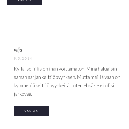
vilja
9.3.2014
Kyllä, se fiilis on ihan voittamaton
Minä haluaisin
saman sarjan keittiöpyyhkeen. Mutta meillä vaan on
kymmeniä keittiöpyyhkeitä, joten ehkä se ei olisi
järkevää.
VASTAA