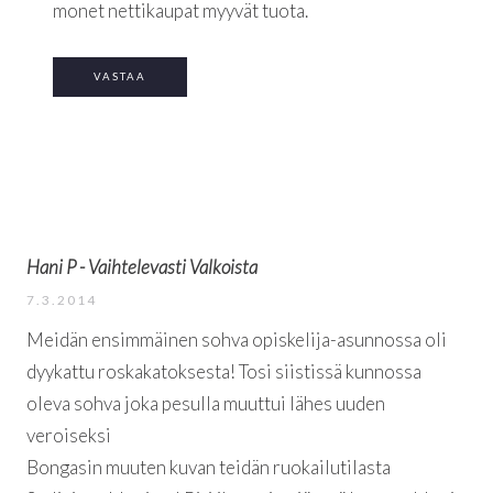
monet nettikaupat myyvät tuota.
VASTAA
Hani P - Vaihtelevasti Valkoista
7.3.2014
Meidän ensimmäinen sohva opiskelija-asunnossa oli
dyykattu roskakatoksesta! Tosi siistissä kunnossa
oleva sohva joka pesulla muuttui lähes uuden
veroiseksi
Bongasin muuten kuvan teidän ruokailutilasta