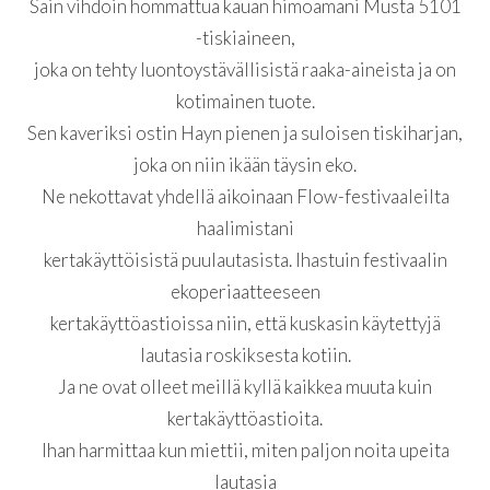
Sain vihdoin hommattua kauan himoamani Musta 5101
-tiskiaineen,
joka on tehty luontoystävällisistä raaka-aineista ja on
kotimainen tuote.
Sen kaveriksi ostin Hayn pienen ja suloisen tiskiharjan,
joka on niin ikään täysin eko.
Ne nekottavat yhdellä aikoinaan Flow-festivaaleilta
haalimistani
kertakäyttöisistä puulautasista. Ihastuin festivaalin
ekoperiaatteeseen
kertakäyttöastioissa niin, että kuskasin käytettyjä
lautasia roskiksesta kotiin.
Ja ne ovat olleet meillä kyllä kaikkea muuta kuin
kertakäyttöastioita.
Ihan harmittaa kun miettii, miten paljon noita upeita
lautasia