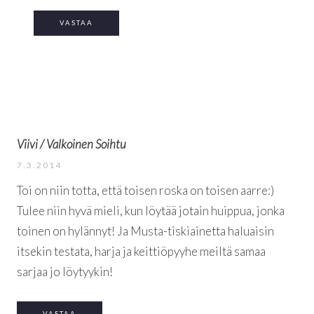
VASTAA
Viivi / Valkoinen Soihtu
7.3.2014
Toi on niin totta, että toisen roska on toisen aarre:)
Tulee niin hyvä mieli, kun löytää jotain huippua, jonka
toinen on hylännyt! Ja Musta-tiskiainetta haluaisin
itsekin testata, harja ja keittiöpyyhe meiltä samaa
sarjaa jo löytyykin!
VASTAA