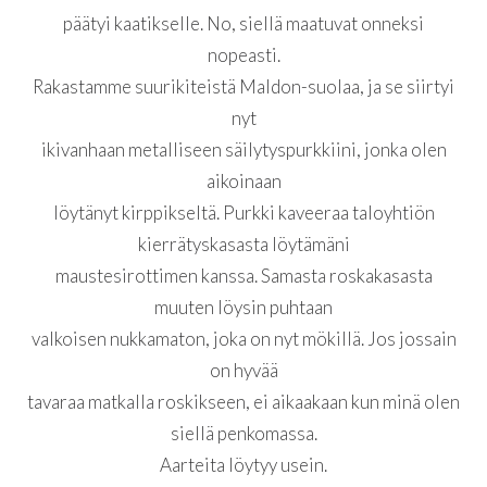
päätyi kaatikselle. No, siellä maatuvat onneksi
nopeasti.
Rakastamme suurikiteistä Maldon-suolaa, ja se siirtyi
nyt
ikivanhaan metalliseen säilytyspurkkiini, jonka olen
aikoinaan
löytänyt kirppikseltä. Purkki kaveeraa taloyhtiön
kierrätyskasasta löytämäni
maustesirottimen kanssa. Samasta roskakasasta
muuten löysin puhtaan
valkoisen nukkamaton, joka on nyt mökillä. Jos jossain
on hyvää
tavaraa matkalla roskikseen, ei aikaakaan kun minä olen
siellä penkomassa.
Aarteita löytyy usein.