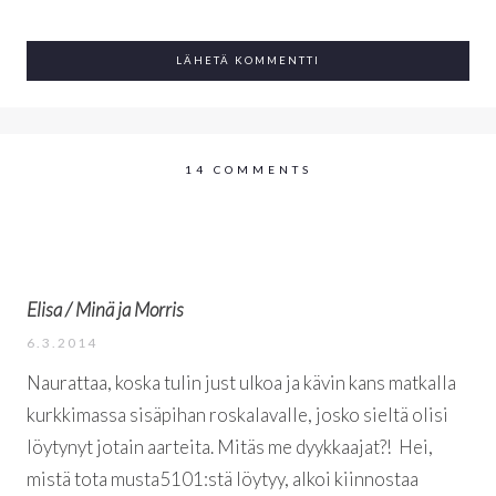
14 COMMENTS
Elisa / Minä ja Morris
6.3.2014
Naurattaa, koska tulin just ulkoa ja kävin kans matkalla
kurkkimassa sisäpihan roskalavalle, josko sieltä olisi
löytynyt jotain aarteita. Mitäs me dyykkaajat?!
Hei,
mistä tota musta5101:stä löytyy, alkoi kiinnostaa