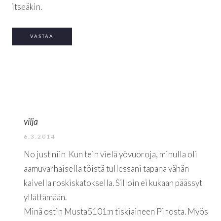
itseäkin.
VASTAA
vilja
6.3.2014
No just niin
Kun tein vielä yövuoroja, minulla oli
aamuvarhaisella töistä tullessani tapana vähän
kaivella roskiskatoksella. Silloin ei kukaan päässyt
yllättämään.
Minä ostin Musta5101:n tiskiaineen Pinosta. Myös