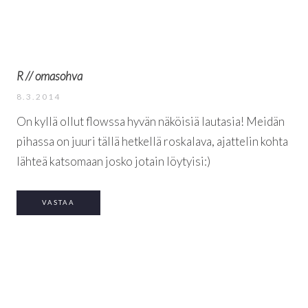
R // omasohva
8.3.2014
On kyllä ollut flowssa hyvän näköisiä lautasia! Meidän
pihassa on juuri tällä hetkellä roskalava, ajattelin kohta
lähteä katsomaan josko jotain löytyisi:)
VASTAA