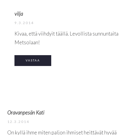
vilja
9.3.2014
Kivaa, että viihdyit täällä. Levollista sunnuntaita
Metsolaan!
VASTAA
Oravanpesän Kati
12.3.2014
On kyllä ihme miten paljon ihmiset heittävät hyvää