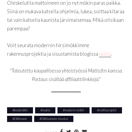
Oleskelutila mattoineen on jo nyt mökin paras paikka.
Siinä on mukava katsella ohjelmia, lukea, soittaa kitaraa
tai vain katsella kaunista järvimaisemaa. Mikä olisikaan
parempaa?
Voit seurata modernin hirsimökkimme
rakennusprojektia ja sisustamista blogissa
täältä
.
*Toteutettu kaupallisessa yhteistyössä Matto.fi:n kanssa.
Postaus sisältää affiliaattilinkkejä.*
#
kesämökki
#
matto
#
moderni mökki
#
mökkiprojekti
#
Olohuone
#
Olohuoneen sisustus