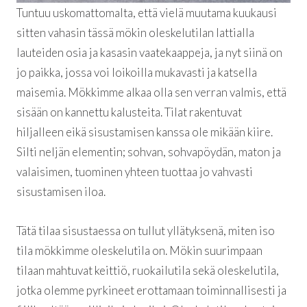
Tuntuu uskomattomalta, että vielä muutama kuukausi
sitten vahasin tässä mökin oleskelutilan lattialla
lauteiden osia ja kasasin vaatekaappeja, ja nyt siinä on
jo paikka, jossa voi loikoilla mukavasti ja katsella
maisemia. Mökkimme alkaa olla sen verran valmis, että
sisään on kannettu kalusteita. Tilat rakentuvat
hiljalleen eikä sisustamisen kanssa ole mikään kiire.
Silti neljän elementin; sohvan, sohvapöydän, maton ja
valaisimen, tuominen yhteen tuottaa jo vahvasti
sisustamisen iloa.
Tätä tilaa sisustaessa on tullut yllätyksenä, miten iso
tila mökkimme oleskelutila on. Mökin suurimpaan
tilaan mahtuvat keittiö, ruokailutila sekä oleskelutila,
jotka olemme pyrkineet erottamaan toiminnallisesti ja