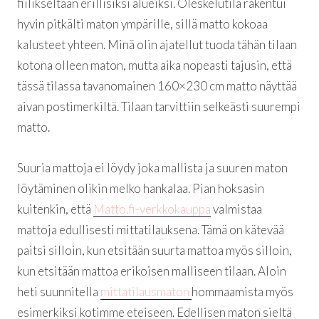
fiilikseltään erillisiksi alueiksi. Oleskelutila rakentui
hyvin pitkälti maton ympärille, sillä matto kokoaa
kalusteet yhteen. Minä olin ajatellut tuoda tähän tilaan
kotona olleen maton, mutta aika nopeasti tajusin, että
tässä tilassa tavanomainen 160×230 cm matto näyttää
aivan postimerkiltä. Tilaan tarvittiin selkeästi suurempi
matto.
Suuria mattoja ei löydy joka mallista ja suuren maton
löytäminen olikin melko hankalaa. Pian hoksasin
kuitenkin, että
Matto.fi-verkkokauppa
valmistaa
mattoja edullisesti mittatilauksena. Tämä on kätevää
paitsi silloin, kun etsitään suurta mattoa myös silloin,
kun etsitään mattoa erikoisen malliseen tilaan. Aloin
heti suunnitella
mittatilausmaton
hommaamista myös
esimerkiksi kotimme eteiseen. Edellisen maton sieltä