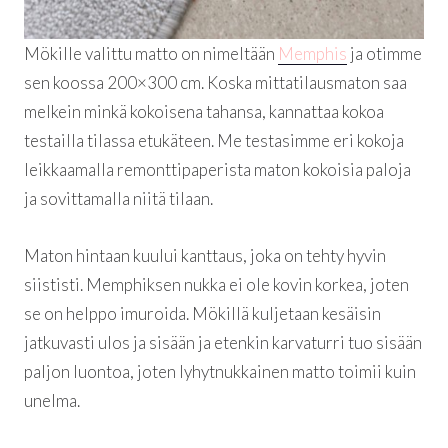
Mökille valittu matto on nimeltään
Memphis
ja otimme
sen koossa 200×300 cm. Koska mittatilausmaton saa
melkein minkä kokoisena tahansa, kannattaa kokoa
testailla tilassa etukäteen. Me testasimme eri kokoja
leikkaamalla remonttipaperista maton kokoisia paloja
ja sovittamalla niitä tilaan.
Maton hintaan kuului kanttaus, joka on tehty hyvin
siististi. Memphiksen nukka ei ole kovin korkea, joten
se on helppo imuroida. Mökillä kuljetaan kesäisin
jatkuvasti ulos ja sisään ja etenkin karvaturri tuo sisään
paljon luontoa, joten lyhytnukkainen matto toimii kuin
unelma.