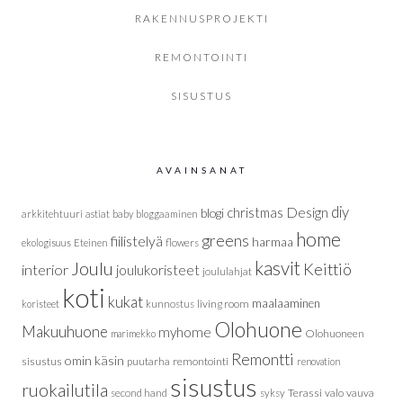
RAKENNUSPROJEKTI
REMONTOINTI
SISUSTUS
AVAINSANAT
diy
christmas
Design
blogi
arkkitehtuuri
astiat
baby
bloggaaminen
home
greens
fiilistelyä
harmaa
ekologisuus
Eteinen
flowers
Joulu
kasvit
Keittiö
interior
joulukoristeet
joululahjat
koti
kukat
maalaaminen
living room
koristeet
kunnostus
Olohuone
Makuuhuone
myhome
Olohuoneen
marimekko
Remontti
omin käsin
sisustus
puutarha
remontointi
renovation
sisustus
ruokailutila
Terassi
valo
vauva
second hand
syksy