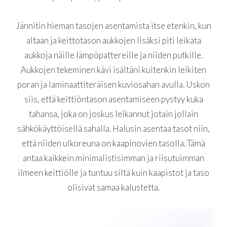
Jännitin hieman tasojen asentamista itse etenkin, kun
altaan ja keittotason aukkojen lisäksi piti leikata
aukkoja näille lämpöpattereille ja niiden putkille.
Aukkojen tekeminen kävi isältäni kuitenkin leikiten
poran ja laminaattiteräisen kuviosahan avulla. Uskon
siis, että keittiöntason asentamiseen pystyy kuka
tahansa, joka on joskus leikannut jotain jollain
sähkökäyttöisellä sahalla. Halusin asentaa tasot niin,
että niiden ulkoreuna on kaapinovien tasolla. Tämä
antaa kaikkein minimalistisimman ja riisutuimman
ilmeen keittiölle ja tuntuu siltä kuin kaapistot ja taso
olisivat samaa kalustetta.