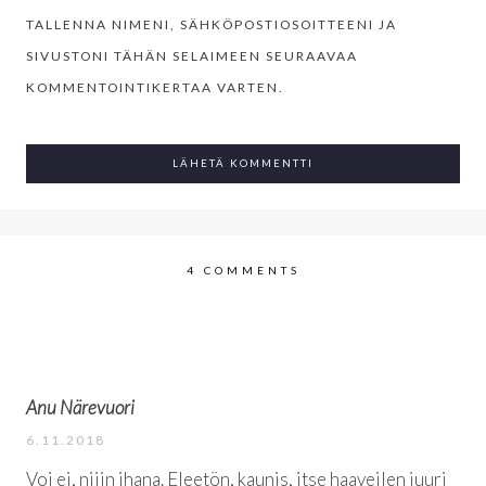
TALLENNA NIMENI, SÄHKÖPOSTIOSOITTEENI JA
SIVUSTONI TÄHÄN SELAIMEEN SEURAAVAA
KOMMENTOINTIKERTAA VARTEN.
4 COMMENTS
Anu Närevuori
6.11.2018
Voi ei, niiin ihana. Eleetön, kaunis, itse haaveilen juuri