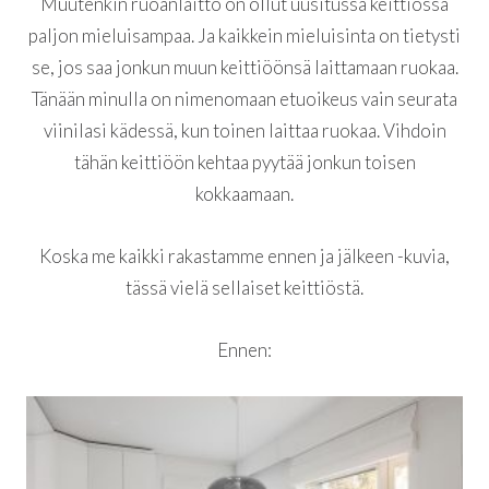
Muutenkin ruoanlaitto on ollut uusitussa keittiössä
paljon mieluisampaa. Ja kaikkein mieluisinta on tietysti
se, jos saa jonkun muun keittiöönsä laittamaan ruokaa.
Tänään minulla on nimenomaan etuoikeus vain seurata
viinilasi kädessä, kun toinen laittaa ruokaa. Vihdoin
tähän keittiöön kehtaa pyytää jonkun toisen
kokkaamaan.
Koska me kaikki rakastamme ennen ja jälkeen -kuvia,
tässä vielä sellaiset keittiöstä.
Ennen: