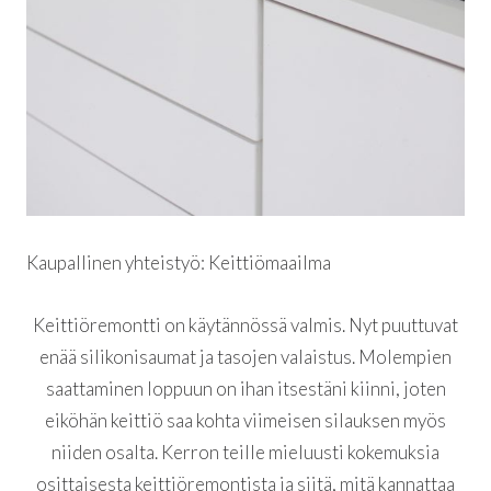
Kaupallinen yhteistyö: Keittiömaailma
Keittiöremontti on käytännössä valmis. Nyt puuttuvat
enää silikonisaumat ja tasojen valaistus. Molempien
saattaminen loppuun on ihan itsestäni kiinni, joten
eiköhän keittiö saa kohta viimeisen silauksen myös
niiden osalta. Kerron teille mieluusti kokemuksia
osittaisesta keittiöremontista ja siitä, mitä kannattaa