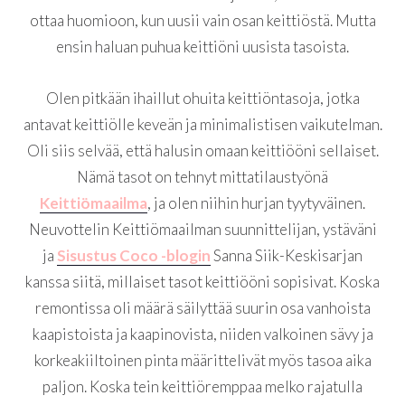
ottaa huomioon, kun uusii vain osan keittiöstä. Mutta
ensin haluan puhua keittiöni uusista tasoista.
Olen pitkään ihaillut ohuita keittiöntasoja, jotka
antavat keittiölle keveän ja minimalistisen vaikutelman.
Oli siis selvää, että halusin omaan keittiööni sellaiset.
Nämä tasot on tehnyt mittatilaustyönä
Keittiömaailma
, ja olen niihin hurjan tyytyväinen.
Neuvottelin Keittiömaailman suunnittelijan, ystäväni
ja
Sisustus Coco -blogin
Sanna Siik-Keskisarjan
kanssa siitä, millaiset tasot keittiööni sopisivat. Koska
remontissa oli määrä säilyttää suurin osa vanhoista
kaapistoista ja kaapinovista, niiden valkoinen sävy ja
korkeakiiltoinen pinta määrittelivät myös tasoa aika
paljon. Koska tein keittiöremppaa melko rajatulla