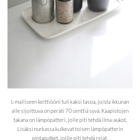
L-malliseen keittiööni tuli kaksi tasoa, joista ikkunan
alle sijoittuva on peräti 70 senttiä syvä. Kaapistojen
takana on lämpöpatteri, jolle piti tehdä ilma-aukot.
Lisäksi nurkassa kulkevat toisen lämpöpatterin
pintaputket, joille piti tehdä reiät.