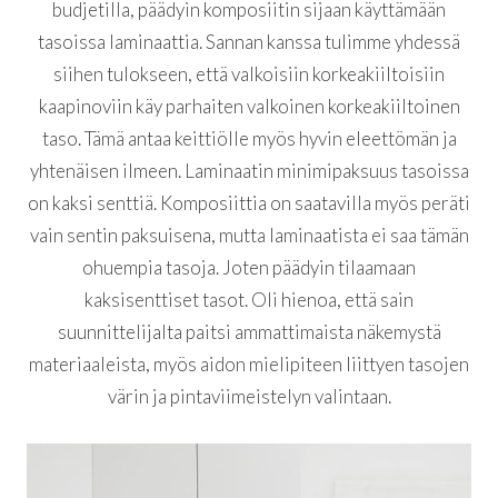
budjetilla, päädyin komposiitin sijaan käyttämään
tasoissa laminaattia. Sannan kanssa tulimme yhdessä
siihen tulokseen, että valkoisiin korkeakiiltoisiin
kaapinoviin käy parhaiten valkoinen korkeakiiltoinen
taso. Tämä antaa keittiölle myös hyvin eleettömän ja
yhtenäisen ilmeen. Laminaatin minimipaksuus tasoissa
on kaksi senttiä. Komposiittia on saatavilla myös peräti
vain sentin paksuisena, mutta laminaatista ei saa tämän
ohuempia tasoja. Joten päädyin tilaamaan
kaksisenttiset tasot. Oli hienoa, että sain
suunnittelijalta paitsi ammattimaista näkemystä
materiaaleista, myös aidon mielipiteen liittyen tasojen
värin ja pintaviimeistelyn valintaan.