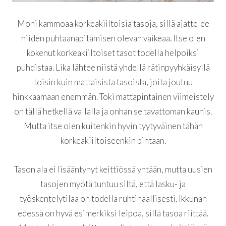
Moni kammoaa korkeakiiltoisia tasoja, sillä ajattelee
niiden puhtaanapitämisen olevan vaikeaa. Itse olen
kokenut korkeakiiltoiset tasot todella helpoiksi
puhdistaa. Lika lähtee niistä yhdellä rätinpyyhkäisyllä
toisin kuin mattaisista tasoista, joita joutuu
hinkkaamaan enemmän. Toki mattapintainen viimeistely
on tällä hetkellä vallalla ja onhan se tavattoman kaunis.
Mutta itse olen kuitenkin hyvin tyytyväinen tähän
korkeakiiltoiseenkin pintaan.
Tason ala ei lisääntynyt keittiössä yhtään, mutta uusien
tasojen myötä tuntuu siltä, että lasku- ja
työskentelytilaa on todella ruhtinaallisesti. Ikkunan
edessä on hyvä esimerkiksi leipoa, sillä tasoa riittää.