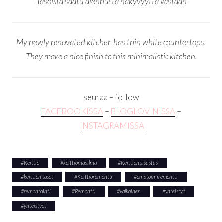
*Tasoista saatu alennusta näkyvyyttä vastaan*
My newly renovated kitchen has thin white countertops.
They make a nice finish to this minimalistic kitchen.
seuraa – follow
FACEBOOKISSA
–
BLOGLOVINISSA
–
INSTAGRAMISSA
#
Keittiö
#
keittiömaailma
#
Keittiön sisustus
#
keittiön tasot
#
Keittiöremontti
#
omatoimiremontti
#
remontointi
#
Remontti
#
valkoinen
#
yhteistyö
#
yhteistyöt