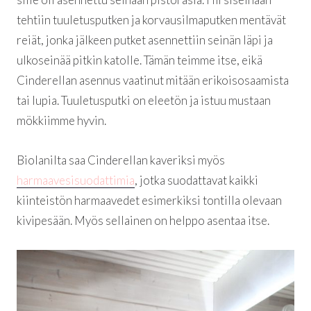
tehtiin tuuletusputken ja korvausilmaputken mentävät
reiät, jonka jälkeen putket asennettiin seinän läpi ja
ulkoseinää pitkin katolle. Tämän teimme itse, eikä
Cinderellan asennus vaatinut mitään erikoisosaamista
tai lupia. Tuuletusputki on eleetön ja istuu mustaan
mökkiimme hyvin.
Biolanilta saa Cinderellan kaveriksi myös
harmaavesisuodattimia
, jotka suodattavat kaikki
kiinteistön harmaavedet esimerkiksi tontilla olevaan
kivipesään. Myös sellainen on helppo asentaa itse.