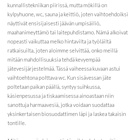
kunnallistekniikan piirissä, mutta mökillä on
kylpyhuone, wc, sauna ja keittiö, joten vaihtoehdoiksi
näyttivät ensisijaisesti jäävän umpisäiliö,
maahanimeyttämö tai laitepuhdistamo. Nämä alkoivat
nopeasti vaikuttaa melko hintavilta ja työläiltä
ratkaisuilta, joten aloimme selvittää, onko meillä
mitään mahdollisuuksia tehdä kevyempää
jätevesijärjestelmää. Tässä vaiheessa kuvaan astui
vaihtoehtona polttava wc. Kun sisävessan jäte
poltetaan paikan päällä, syntyy suihkussa,
käsienpesussa ja tiskaamisessa ainoastaan niin
sanottuja harmaavesiä, jotka voidaan suodattaa
yksinkertaisen biosuodattimen läpi ja laskea takaisin
tontille.