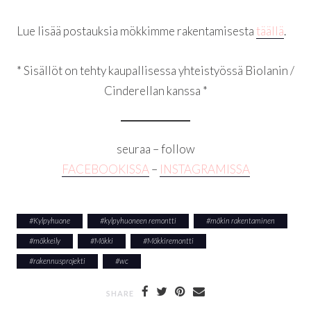
Lue lisää postauksia mökkimme rakentamisesta
täällä
.
* Sisällöt on tehty kaupallisessa yhteistyössä Biolanin /
Cinderellan kanssa *
seuraa – follow
FACEBOOKISSA
–
IN
STAGRAMISSA
#
Kylpyhuone
#
kylpyhuoneen remontti
#
mökin rakentaminen
#
mökkeily
#
Mökki
#
Mökkiremontti
#
rakennusprojekti
#
wc
SHARE