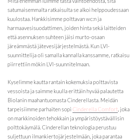
Mitä enemmän luimme tästä vaihtoehdosta, sitä
satumaisemmalta ratkaisulta se alkoi helppoudessaan
kuulostaa. Hankkisimme polttavan wc:n ja
harmaavesisuodattimen, joiden hinta sekä laitteiden
että asennuksen suhteen jäisi murto-osaan
järeämmästä jätevesijärjestelmästä. Kun LVI-
suunnittelija oli samalla kannalla kanssamme, ratkaisu
piirrettiin mökin LVI-suunnitelmaan.
Kyselimme kautta rantain kokemuksia polttavista
vessoista ja saimme kuulla erittäin hyvää palautetta
Biolanin maahantuomasta Cinderellasta. Meidän
tarpeisiimme parhaiten sopi
Cinderella Comfort
, joka
on markkinoiden tehokkain ja ympäristöystävällisin
polttokäymälä. Cinderellan teknologia perustuu
suljettuun ilmankiertojärjestelmään, joka parantaa