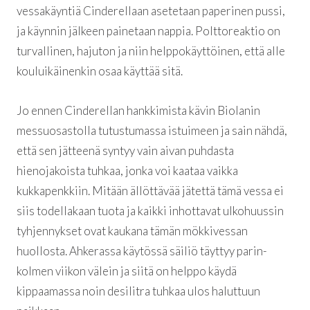
vessakäyntiä Cinderellaan asetetaan paperinen pussi,
ja käynnin jälkeen painetaan nappia. Polttoreaktio on
turvallinen, hajuton ja niin helppokäyttöinen, että alle
kouluikäinenkin osaa käyttää sitä.
Jo ennen Cinderellan hankkimista kävin Biolanin
messuosastolla tutustumassa istuimeen ja sain nähdä,
että sen jätteenä syntyy vain aivan puhdasta
hienojakoista tuhkaa, jonka voi kaataa vaikka
kukkapenkkiin. Mitään ällöttävää jätettä tämä vessa ei
siis todellakaan tuota ja kaikki inhottavat ulkohuussin
tyhjennykset ovat kaukana tämän mökkivessan
huollosta. Ahkerassa käytössä säiliö täyttyy parin-
kolmen viikon välein ja siitä on helppo käydä
kippaamassa noin desilitra tuhkaa ulos haluttuun