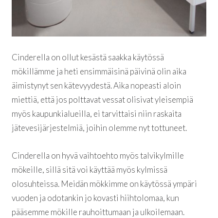
Cinderella on ollut kesästä saakka käytössä
mökillämme ja heti ensimmäisinä päivinä olin aika
äimistynyt sen kätevyydestä. Aika nopeasti aloin
miettiä, että jos polttavat vessat olisivat yleisempiä
myös kaupunkialueilla, ei tarvittaisi niin raskaita
jätevesijärjestelmiä, joihin olemme nyt tottuneet.
Cinderella on hyvä vaihtoehto myös talvikylmille
mökeille, sillä sitä voi käyttää myös kylmissä
olosuhteissa. Meidän mökkimme on käytössä ympäri
vuoden ja odotankin jo kovasti hiihtolomaa, kun
pääsemme mökille rauhoittumaan ja ulkoilemaan.