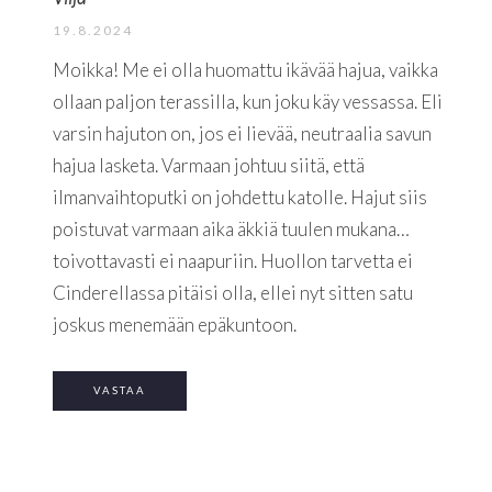
19.8.2024
Moikka! Me ei olla huomattu ikävää hajua, vaikka
ollaan paljon terassilla, kun joku käy vessassa. Eli
varsin hajuton on, jos ei lievää, neutraalia savun
hajua lasketa. Varmaan johtuu siitä, että
ilmanvaihtoputki on johdettu katolle. Hajut siis
poistuvat varmaan aika äkkiä tuulen mukana…
toivottavasti ei naapuriin. Huollon tarvetta ei
Cinderellassa pitäisi olla, ellei nyt sitten satu
joskus menemään epäkuntoon.
VASTAA