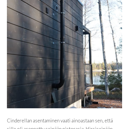
Cinderellan asentaminen vaati ainoastaan sen, että
sille oli asennettu seinään pistorasia. Hirsiseinään