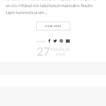
on siis riittänyt niin laduilla kuin mäessäkin. Nautin
Lapin luonnosta ja sen ...
POHJOISEN VÄRIT
VIEW POST
SHARE
27
MAALIS
2014