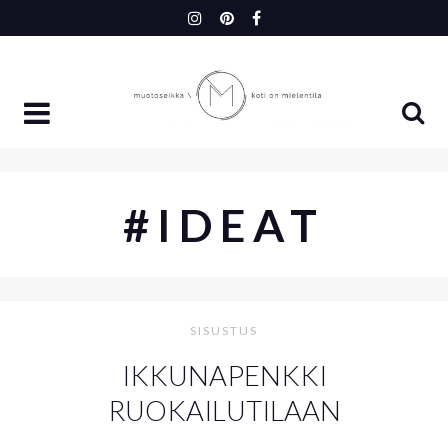
Skip
to
content
#IDEAT
SISUSTUS
IKKUNAPENKKI
RUOKAILUTILAAN