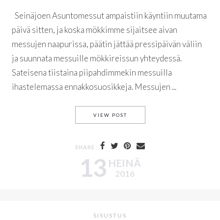
Seinäjoen Asuntomessut ampaistiin käyntiin muutama
päivä sitten, ja koska mökkimme sijaitsee aivan
messujen naapurissa, päätin jättää pressipäivän väliin
ja suunnata messuille mökkireissun yhteydessä.
Sateisena tiistaina piipahdimmekin messuilla
ihastelemassa ennakkosuosikkeja. Messujen ...
ASUNTOMESSUJEN PARHAAT S
VIEW POST
SHARE
13
HEINÄ
2016
SISUSTUS