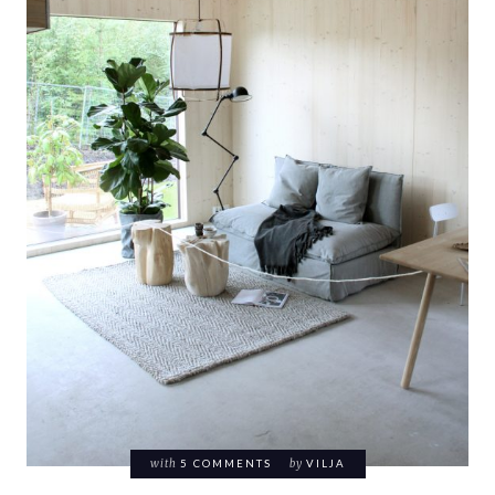
with
5 COMMENTS
by
VILJA