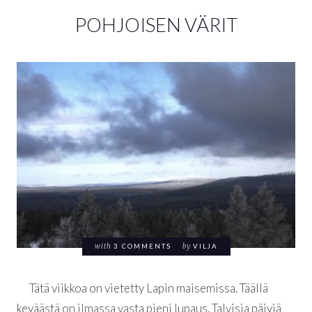
POHJOISEN VÄRIT
with
3 COMMENTS
by
VILJA
Tätä viikkoa on vietetty Lapin maisemissa. Täällä
keväästä on ilmassa vasta pieni lupaus. Talvisia päiviä