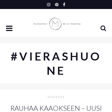
Skip
to
content
#VIERASHUO
NE
SISUSTUS
RAUHAA KAAOKSEEN – UUSI