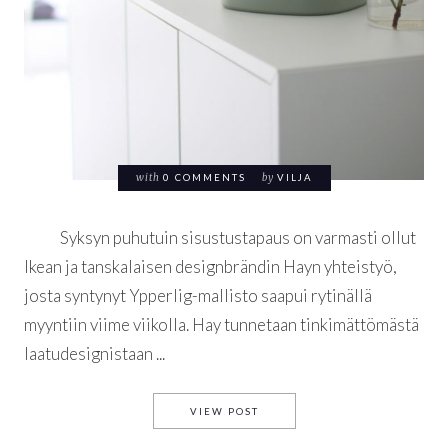
with
0 COMMENTS
by
VILJA
Syksyn puhutuin sisustustapaus on varmasti ollut
Ikean ja tanskalaisen designbrändin Hayn yhteistyö,
josta syntynyt Ypperlig-mallisto saapui rytinällä
myyntiin viime viikolla. Hay tunnetaan tinkimättömästä
laatudesignistaan ...
IKEA YPPERLIG – EN VAIN V
VIEW POST