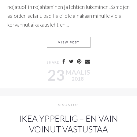
nojatuoliin rojahtaminen ja lehtien lukeminen. Samojen
asioiden selailu padilla ei ole ainakaan minulle vielä
korvannut aikakauslehtien ...
KEVÄTLUKEMISTA ALEHINNO
VIEW POST
SHARE
23
MAALIS
2018
SISUSTUS
IKEA YPPERLIG – EN VAIN
VOINUT VASTUSTAA