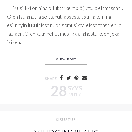
Musiikki on aina ollut tärkeimpiä juttuja elämässäni.
Olen laulanut ja soittanut lapsesta asti, ja teininä
esiinnyin lukuisissa nuorisomusikaaleissa tanssien ja
laulaen. Olen kuunnellut musiikkia lähestulkoon joka
ikisenä ...
THANK YOU FOR THE MUSIC
VIEW POST
SHARE
28
SYYS
2017
SISUSTUS