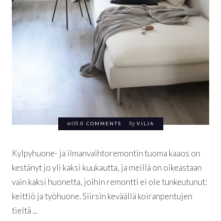
with
0 COMMENTS
by
VILJA
Kylpyhuone- ja ilmanvaihtoremontin tuoma kaaos on
kestänyt jo yli kaksi kuukautta, ja meillä on oikeastaan
vain kaksi huonetta, joihin remontti ei ole tunkeutunut:
keittiö ja työhuone. Siirsin keväällä koiranpentujen
tieltä ...