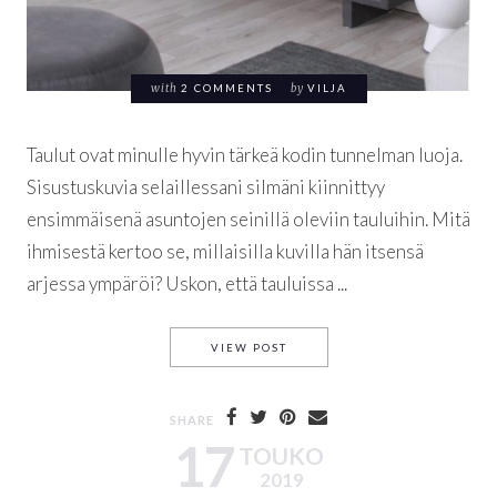
with
2 COMMENTS
by
VILJA
Taulut ovat minulle hyvin tärkeä kodin tunnelman luoja.
Sisustuskuvia selaillessani silmäni kiinnittyy
ensimmäisenä asuntojen seinillä oleviin tauluihin. Mitä
ihmisestä kertoo se, millaisilla kuvilla hän itsensä
arjessa ympäröi? Uskon, että tauluissa ...
TAULUT JA NIIDEN TARINAT, 
VIEW POST
SHARE
17
TOUKO
2019