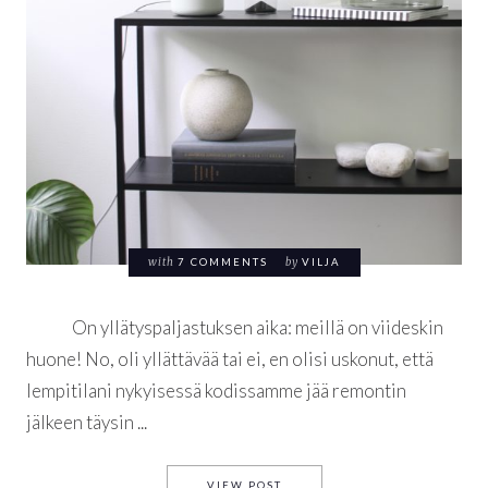
with
7 COMMENTS
by
VILJA
On yllätyspaljastuksen aika: meillä on viideskin
huone! No, oli yllättävää tai ei, en olisi uskonut, että
lempitilani nykyisessä kodissamme jää remontin
jälkeen täysin ...
VIHDOIN VILAUS VIERASHUO
VIEW POST