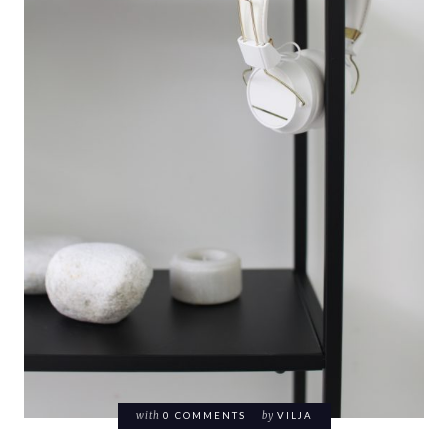
with
0 COMMENTS
by
VILJA