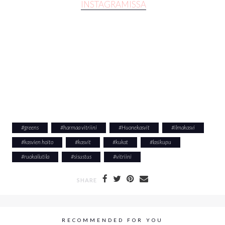
INSTAGRAMISSA
#
greens
#
harmaa vitriini
#
Huonekasvit
#
ilmakasvi
#
kasvien hoito
#
kasvit
#
kukat
#
lasikupu
#
ruokailutila
#
sisustus
#
vitriini
SHARE
RECOMMENDED FOR YOU