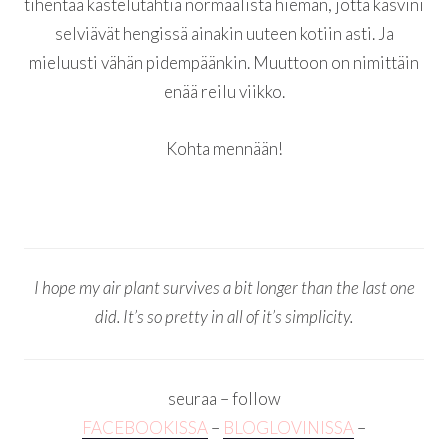
tihentää kastelutahtia normaalista hieman, jotta kasvini
selviävät hengissä ainakin uuteen kotiin asti. Ja
mieluusti vähän pidempäänkin. Muuttoon on nimittäin
enää reilu viikko.
Kohta mennään!
I hope my air plant survives a bit longer than the last one
did. It’s so pretty in all of it’s simplicity.
seuraa – follow
FACEBOOKISSA
–
BLOGLOVINISSA
–