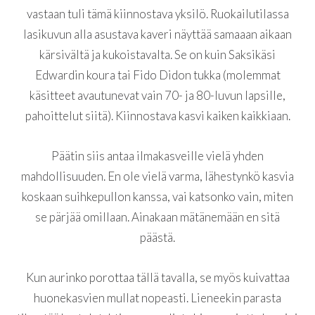
vastaan tuli tämä kiinnostava yksilö. Ruokailutilassa
lasikuvun alla asustava kaveri näyttää samaaan aikaan
kärsivältä ja kukoistavalta. Se on kuin Saksikäsi
Edwardin koura tai Fido Didon tukka (molemmat
käsitteet avautunevat vain 70- ja 80-luvun lapsille,
pahoittelut siitä). Kiinnostava kasvi kaiken kaikkiaan.
Päätin siis antaa ilmakasveille vielä yhden
mahdollisuuden. En ole vielä varma, lähestynkö kasvia
koskaan suihkepullon kanssa, vai katsonko vain, miten
se pärjää omillaan. Ainakaan mätänemään en sitä
päästä.
Kun aurinko porottaa tällä tavalla, se myös kuivattaa
huonekasvien mullat nopeasti. Lieneekin parasta