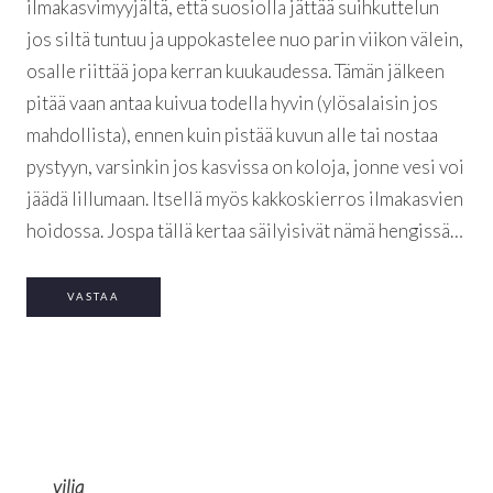
ilmakasvimyyjältä, että suosiolla jättää suihkuttelun
jos siltä tuntuu ja uppokastelee nuo parin viikon välein,
osalle riittää jopa kerran kuukaudessa. Tämän jälkeen
pitää vaan antaa kuivua todella hyvin (ylösalaisin jos
mahdollista), ennen kuin pistää kuvun alle tai nostaa
pystyyn, varsinkin jos kasvissa on koloja, jonne vesi voi
jäädä lillumaan. Itsellä myös kakkoskierros ilmakasvien
hoidossa. Jospa tällä kertaa säilyisivät nämä hengissä…
VASTAA
vilja