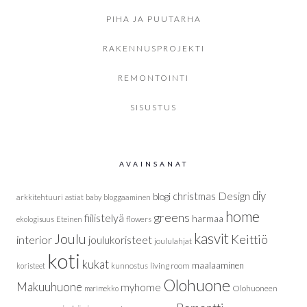
PIHA JA PUUTARHA
RAKENNUSPROJEKTI
REMONTOINTI
SISUSTUS
AVAINSANAT
diy
christmas
Design
blogi
arkkitehtuuri
astiat
baby
bloggaaminen
home
greens
fiilistelyä
harmaa
ekologisuus
Eteinen
flowers
Joulu
kasvit
Keittiö
interior
joulukoristeet
joululahjat
koti
kukat
maalaaminen
living room
koristeet
kunnostus
Olohuone
Makuuhuone
myhome
Olohuoneen
marimekko