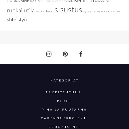
Remontti
omin käsin
sisustus
puutarha
remontointi
renovation
sisustus
ruokailutila
Terassi
valo
vauva
second hand
syksy
yhteistyö
KATEGORIAT
ARKKITEHTUURI
PERHE
PIHA JA PUUTARHA
RAKENNUSPROJEKTI
REMONTOINTI