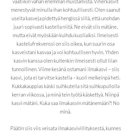
vaatiikin vähän enemmän muistamista. Viherkasvit
menestyvät minulla ihan kohtuullisesti. Olen saanut
useita kasveja pidettyä hengissä sillä, että unohdan
juuri sopivasti kastella niitä. Ne eivät siis mätäne,
mutta eivät myöskään kuihdu kuoliaiksi. Ilmeisesti
kastelufrekvenssi on siis oikea, kun suurin osa
kasveistani kasvaa ja voi kohtuullisen hyvin. Yhden
kasvin kanssa olen kuitenkin ilmeisesti ollut liian
tunnollinen. Viime kesänä ostamani ilmakasvi – siis
kasvi, jota ei tarvitse kastella – kuoli melkeinpä heti.
Kukkakauppias käski suihkutella sitä suihkupullolla
kerran viikossa, ja minä tein työtä käskettyä. Niinpä
kasvi mätäni. Kuka saa ilmakasvin mätänemään?! No
minä.
Päätin siis viis veisata ilmakasvivillityksestä, kunnes