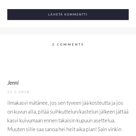
2 COMMENTS
Jenni
22.5.2018
Ilmakasvi mätänee, jos sen tyveen jää kosteutta ja jos
on kuvun alla, pitää suihkuttelun/kastelun jälkeen jättää
kasvi kuivumaan ennen takaisin kupuun asettelua.
Muuten sille saa sanoa hei heit aika pian! Sain vinkin